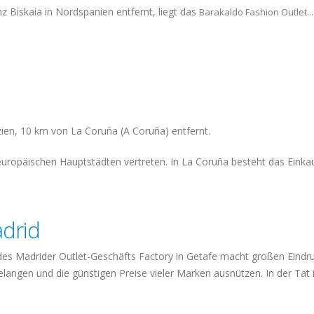
z Biskaia in Nordspanien entfernt, liegt das
...
Barakaldo
Fashion Outlet
zien, 10 km von La Coruña (A Coruña) entfernt.
 europäischen Hauptstädten vertreten. In La Coruña besteht das Eink
adrid
s Madrider Outlet-Geschäfts Factory in Getafe macht großen Eindru
langen und die günstigen Preise vieler Marken ausnützen. In der Tat is