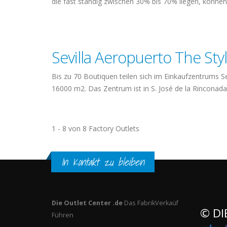
die fast ständig zwischen 30% bis 70% liegen, können 
Sevilla Aeropuerto The Sty
Bis zu 70 Boutiquen teilen sich im Einkaufzentrums Se
16000 m2. Das Zentrum ist in S. José de la Rinconada
1 - 8 von 8 Factory Outlets
In Kontakt zu bleiben
Die Outlet Center .de
Das FabrikVerkaüf
© DI
Führen