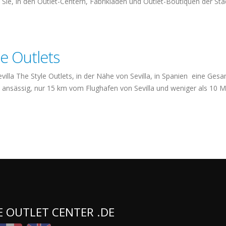
Sie, in den Outlet-Centern, Fabrikläden und Outlet-Boutiquen der Stad
le Outlets
villa The Style Outlets, in der Nähe von Sevilla, in Spanien eine Ges
 ansässig, nur 15 km vom Flughafen von Sevilla und weniger als 10 M
E OUTLET CENTER .DE