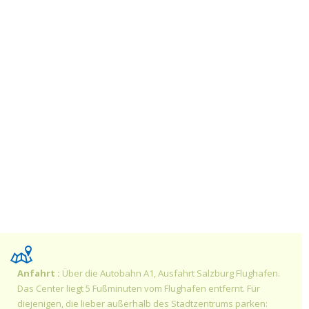
Anfahrt :
Über die Autobahn A1, Ausfahrt Salzburg Flughafen.
Das Center liegt 5 Fußminuten vom Flughafen entfernt. Für
diejenigen, die lieber außerhalb des Stadtzentrums parken: