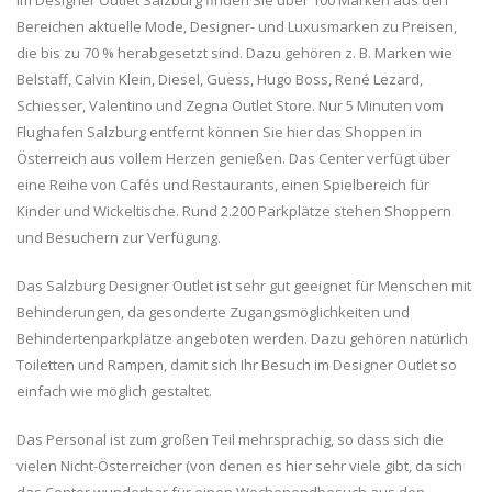
Im Designer Outlet Salzburg finden Sie über 100 Marken aus den
Bereichen aktuelle Mode, Designer- und Luxusmarken zu Preisen,
die bis zu 70 % herabgesetzt sind. Dazu gehören z. B. Marken wie
Belstaff, Calvin Klein, Diesel, Guess, Hugo Boss, René Lezard,
Schiesser, Valentino und Zegna Outlet Store. Nur 5 Minuten vom
Flughafen Salzburg entfernt können Sie hier das Shoppen in
Österreich aus vollem Herzen genießen. Das Center verfügt über
eine Reihe von Cafés und Restaurants, einen Spielbereich für
Kinder und Wickeltische. Rund 2.200 Parkplätze stehen Shoppern
und Besuchern zur Verfügung.
Das Salzburg Designer Outlet ist sehr gut geeignet für Menschen mit
Behinderungen, da gesonderte Zugangsmöglichkeiten und
Behindertenparkplätze angeboten werden. Dazu gehören natürlich
Toiletten und Rampen, damit sich Ihr Besuch im Designer Outlet so
einfach wie möglich gestaltet.
Das Personal ist zum großen Teil mehrsprachig, so dass sich die
vielen Nicht-Österreicher (von denen es hier sehr viele gibt, da sich