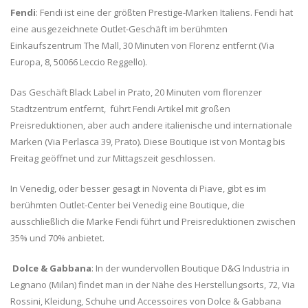
Fendi
: Fendi ist eine der größten Prestige-Marken Italiens. Fendi hat
eine ausgezeichnete Outlet-Geschäft im berühmten
Einkaufszentrum The Mall, 30 Minuten von Florenz entfernt (Via
Europa, 8, 50066 Leccio Reggello).
Das Geschäft Black Label in Prato, 20 Minuten vom florenzer
Stadtzentrum entfernt, führt Fendi Artikel mit großen
Preisreduktionen, aber auch andere italienische und internationale
Marken (Via Perlasca 39, Prato). Diese Boutique ist von Montag bis
Freitag geöffnet und zur Mittagszeit geschlossen.
In Venedig, oder besser gesagt in Noventa di Piave, gibt es im
berühmten Outlet-Center bei Venedig eine Boutique, die
ausschließlich die Marke Fendi führt und Preisreduktionen zwischen
35% und 70% anbietet.
Dolce & Gabbana
: In der wundervollen Boutique D&G Industria in
Legnano (Milan) findet man in der Nähe des Herstellungsorts, 72, Via
Rossini, Kleidung, Schuhe und Accessoires von Dolce & Gabbana