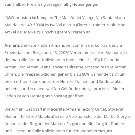
zum halben Preis. Es gibt regelmäßig Neueingänge.
D&G Industria im Komplex The Mall Outlet Village, Via Santa Maria
Maddalena, 49, 50064 Incisa Val d'arno (Florence) bietet zahlreiche
Artikel der Marke zu unschlagbaren Preisen an.
Armani
: Der Fabrikladen Armani, bei Côme in der Lombardei, via
Provinciale per Bregnano, 13, 22070 Vertemate, ist eine Boutique, in
der man alle Armani Kollektionen findet, einschließlich Emporio
Armani und Armani Jeans, sowie zahlreiche Accessoires wie Armani
Uhren. Die Preisreduktionen gehen bis zu 80%. Es handelt sich um
einen echten Fabrikladen, der Herren- Damen- und Kinderartikel
anbietet, und in einem weißen Gebäude untergebracht ist. Dieser
Laden ist von Montag bis Samstag geöffnet.
Die Armani Geschäft in Macerata (Armani Factory Outlet, Storevia
Merloni, 10, 62024 Matelica) ist eine Verkaufsstelle der Marke Giorgio
Armani in der Region der Marken. Es gibt dort Kleidung für Damen
und Herren und alle Kollektionen für den Wohnbereich, mit