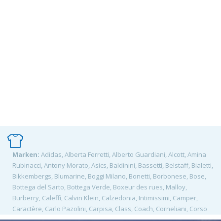
Marken:
Adidas, Alberta Ferretti, Alberto Guardiani, Alcott, Amina
Rubinacci, Antony Morato, Asics, Baldinini, Bassetti, Belstaff, Bialetti,
Bikkembergs, Blumarine, Boggi Milano, Bonetti, Borbonese, Bose,
Bottega del Sarto, Bottega Verde, Boxeur des rues, Malloy,
Burberry, Caleffi, Calvin Klein, Calzedonia, Intimissimi, Camper,
Caractère, Carlo Pazolini, Carpisa, Class, Coach, Corneliani, Corso
Roma, Crocs, David Naman, David Saddler, Design Bistrot, Spizzico,