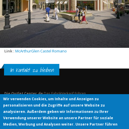
Link :
McArthurGlen Castel Romano
In Kontakt zu bleiben
Die Outlet Center .de
Das FabrikVerkaüf Führen
Wir verwenden Cookies, um Inhalte und Anzeigen zu
personalisieren und die Zugriffe auf unsere Website zu
© DIE OUTLET CENTER .DE
analysieren. Außerdem geben wir Informationen zu Ihrer
Verwendung unserer Website an unsere Partner für soziale
Medien, Werbung und Analysen weiter. Unsere Partner führen