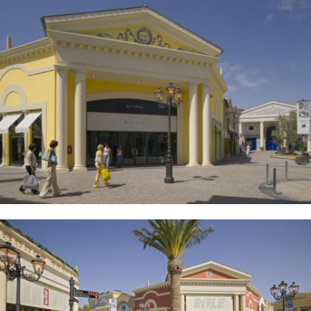
Desigual, Diesel, Douglas, Elena Miro, Elisabetta Franchi, Eredi
Pisano, Etro, Farinella, Flavio Castellani, Fossil, Franklin&Marshall,
Fratelli Rossetti, Freddy, Furla, Gallo, Gap, Gas, Gattinoni, Geox,
Golden Lady, G-Star Raw, Guess, Gutteridge, Harmont & Blaine,
Henry Cotton's, Home & Cook, Lagostina, Krups, Tefal, Moulinex,
Rowenta, Hugo Boss, Iceberg, Igi&Co, Italia Independent, Ixos,
Jeckerson, K-Way, La Martina, La Perla, Lacoste, Le Creuset, Levi's,
Lindt, Liu•Jo, L'Oréal Paris, Loriblu, Loro Piana, Lovable Planet,
Playtex, M Missoni, Marina Militare, Marina Yachting, Massimo
Rebecchi, Mastro Titta, Mauro Grifoni, MCS, Michael Kors, Moreschi,
Moschino, Motostore, New Balance, Nike, North Sails, O bag store,
Pal Zileri, Patrizia Pepe, Paul Taylor, Petit Bateau, Philipp Plein,
Pianurastudio, Pinko, Piquadro, Pollini, Primigi, Pupa, Quiksilver,
Rifle, Roberto Botticelli, Roberto Cavalli, Salvatore Ferragamo,
Samsonite, Seventy, Silvian Heach, Simonetta, Sisley, Sixty, SPADA,
Staff International, Stone Island, Store House, Sunglass Time,
Swarovski, Tailor Club, The Bridge, Tommy Hilfiger, Tosca Blu,
Trussardi Jeans, Twin-Set, Simona Barbieri, Ugo Colella, United
colors of Benetton, Valentino, Vans, VB Store, Versace, Villeroy &
Boch, W.O.K., Wolford, Yamamay,