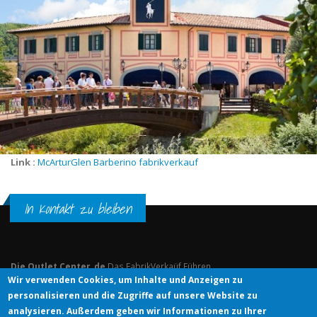
Link :
McArturGlen Barberino fabrikverkauf
In Kontakt zu bleiben
Die Outlet Center .de
Das FabrikVerkaüf Führen
Wir verwenden Cookies, um Inhalte und Anzeigen zu
personalisieren und die Zugriffe auf unsere Website zu
© DIE OUTLET CENTER .DE
analysieren. Außerdem geben wir Informationen zu Ihrer