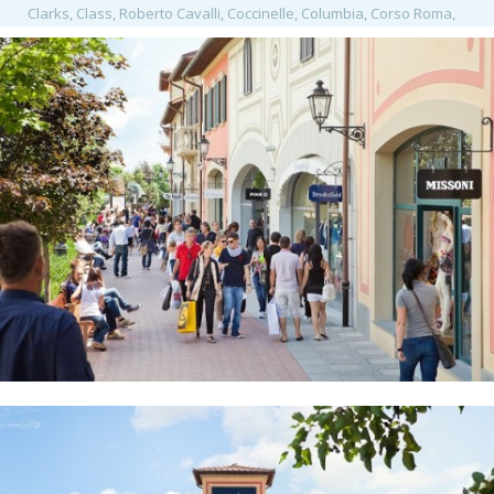
Clarks, Class, Roberto Cavalli, Coccinelle, Columbia, Corso Roma,
David Naman, Desigual, Diesel, Dolce&Gabbana, Douglas, Elena
Miro, Eredi Pisano, Flavio Castellani, Flo'Reiza, Fossil, Furla, Gallo,
Gas, Geox, Giunti al Punto, Golden Lady, G-sel, Guess, Gutteridge,
Harmont & Blaine, Henry Cotton's, Home & Cook, Hugo Boss, Il
Lanificio, Il Torracchione, Ixos, Jeckerson, John Ashfield, K.I.D.S.,
Lacoste, Lee, Les Copains, Levi's, Lindt, Liu.Jo, L'Oréal Paris, Loriblu,
Lovable Planet, Playtex, Lxury Zone, Manila Grace, Marina Millitare,
Maria Yachting, Massimo Rebecchi, MCS, Mercedes-Benz, Michael
Kors, Moorer, Mötivi, Motostore, Napapijri, Nike, Outly, Pal Zileri,
Parah, Patrizia Pepe, Peuterey, Pinko, Piquadro, Pollini, Polo Ralph
Lauren, Prosche Design, Prada, Puma, Pupa, Rifle, Samsonite,
Silvian Heach, Slam, Store House, Sunglass Time, Superdry, Tailor
Club, The End, Timberland, Tommy Hilfiger, Toy G, Trussardi, Twin
Set, Ugo Colella, United colors of Benetton, Van's, VB Store, W.O.K.,
Wrangler, Y-3, Yamamay, 7 for all Mankind,