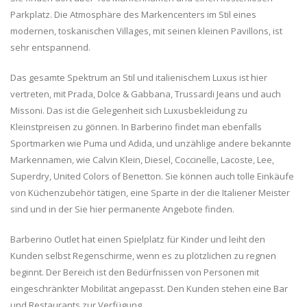
Parkplatz. Die Atmosphäre des Markencenters im Stil eines
modernen, toskanischen Villages, mit seinen kleinen Pavillons, ist
sehr entspannend.
Das gesamte Spektrum an Stil und italienischem Luxus ist hier
vertreten, mit Prada, Dolce & Gabbana, Trussardi Jeans und auch
Missoni. Das ist die Gelegenheit sich Luxusbekleidung zu
Kleinstpreisen zu gönnen. In Barberino findet man ebenfalls
Sportmarken wie Puma und Adida, und unzählige andere bekannte
Markennamen, wie Calvin Klein, Diesel, Coccinelle, Lacoste, Lee,
Superdry, United Colors of Benetton. Sie können auch tolle Einkäufe
von Küchenzubehör tätigen, eine Sparte in der die Italiener Meister
sind und in der Sie hier permanente Angebote finden.
Barberino Outlet hat einen Spielplatz für Kinder und leiht den
Kunden selbst Regenschirme, wenn es zu plötzlichen zu regnen
beginnt. Der Bereich ist den Bedürfnissen von Personen mit
eingeschränkter Mobilität angepasst. Den Kunden stehen eine Bar
und Restaurants zur Verfügung.