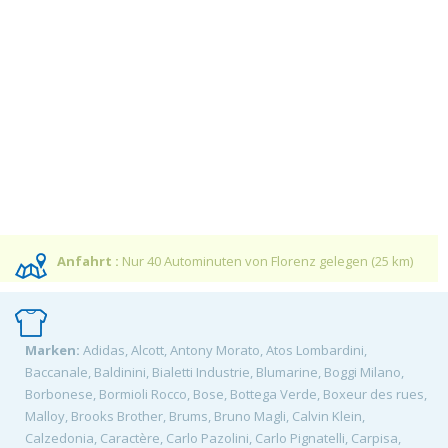
Anfahrt :
Nur 40 Autominuten von Florenz gelegen (25 km)
Marken:
Adidas, Alcott, Antony Morato, Atos Lombardini,
Baccanale, Baldinini, Bialetti Industrie, Blumarine, Boggi Milano,
Borbonese, Bormioli Rocco, Bose, Bottega Verde, Boxeur des rues,
Malloy, Brooks Brother, Brums, Bruno Magli, Calvin Klein,
Calzedonia, Caractère, Carlo Pazolini, Carlo Pignatelli, Carpisa,