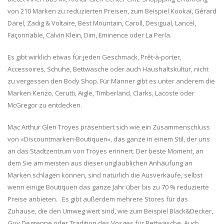
von 210 Marken zu reduzierten Preisen, zum Beispiel Kookaï, Gérard
Darel, Zadig & Voltaire, Best Mountain, Caroll, Desigual, Lancel,
Façonnable, Calvin Klein, Dim, Eminence oder La Perla.
Es gibt wirklich etwas für jeden Geschmack, Prêt-à-porter,
Accessoires, Schuhe, Bettwäsche oder auch Haushaltskultur, nicht
zu vergessen den Body Shop. Für Männer gibt es unter anderem die
Marken Kenzo, Cerutti, Aigle, Timberland, Clarks, Lacoste oder
McGregor zu entdecken.
Mac Arthur Glen Troyes präsentiert sich wie ein Zusammenschluss
von «Discountmarken-Boutiquen», das ganze in einem Stil, der uns
an das Stadtzentrum von Troyes erinnert. Der beste Moment, an
dem Sie am meisten aus dieser unglaublichen Anhäufung an
Marken schlagen können, sind natürlich die Ausverkäufe, selbst
wenn einige Boutiquen das ganze Jahr über bis zu 70 % reduzierte
Preise anbieten. Es gibt außerdem mehrere Stores für das
Zuhause, die den Umweg wert sind, wie zum Beispiel Black&Decker,
Guy Degrenne oder Tradition des Vosges für Bettwäsche. Auch