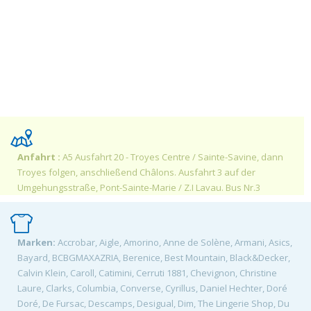
Anfahrt :
A5 Ausfahrt 20 - Troyes Centre / Sainte-Savine, dann
Troyes folgen, anschließend Châlons. Ausfahrt 3 auf der
Umgehungsstraße, Pont-Sainte-Marie / Z.I Lavau. Bus Nr.3
Marken:
Accrobar, Aigle, Amorino, Anne de Solène, Armani, Asics,
Bayard, BCBGMAXAZRIA, Berenice, Best Mountain, Black&Decker,
Calvin Klein, Caroll, Catimini, Cerruti 1881, Chevignon, Christine
Laure, Clarks, Columbia, Converse, Cyrillus, Daniel Hechter, Doré
Doré, De Fursac, Descamps, Desigual, Dim, The Lingerie Shop, Du