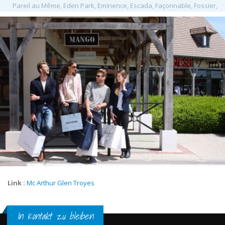
Pareil au Même, Eden Park, Eminence, Escada, Façonnable, Fossier,
Fossil, Furla, Gaastra, Gant, Garcia Jeans, Geox, Gérard Darel,
Guess, Guy Degrenne, Haribo, Harryland, Hugo Boss, Ikks, Jean
Bourget, Izac, Jacadi, JB Martin, K.I.D.S, Kaporal, Kickers, Kookaï,
Lacoste, Lafuma, Eider, Millet, Lancel, Le Coq Sportif, Le Creuset, Le
Temps des Cerises, Lee Cooper, Lee Wrangler, Levi's, Lindt, L'Oreal,
Maje, Manfield, Mango, Mât De Misaine, McGregor, MCS, Mephisto,
Mexx, Moda vista, Naf Naf, Napapijri, New Balance, Nike, Olympia,
O'Neil, Orcanta, Pandora, Pepe Jeans, Petit Bateau, Polo Ralph
Lauren, Puma, Quiksilver, Reebok, Renatto Bene, Replay,
Salamander, Salomon, Samsonite, Sandro, Scotch & Soda, Serge
Blanco, Sinéquanone, Sonia Rykiel, Superdry, Swarovski, Swatch,
Tara Jarmon, The Body Shop, Timberland, Tommy Hilfiger, Tradition
des Vosges, Watch Station, Well, Wolford, Zadig&Voltaire,
Link :
Mc Arthur Glen Troyes
In Kontakt zu bleiben