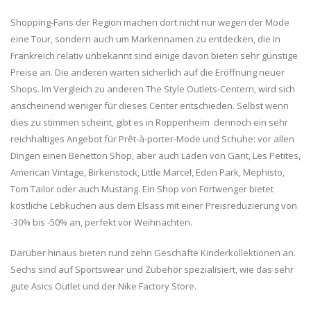
Shopping-Fans der Region machen dort nicht nur wegen der Mode
eine Tour, sondern auch um Markennamen zu entdecken, die in
Frankreich relativ unbekannt sind einige davon bieten sehr günstige
Preise an. Die anderen warten sicherlich auf die Eröffnung neuer
Shops. Im Vergleich zu anderen The Style Outlets-Centern, wird sich
anscheinend weniger für dieses Center entschieden. Selbst wenn
dies zu stimmen scheint, gibt es in Roppenheim dennoch ein sehr
reichhaltiges Angebot für Prêt-à-porter-Mode und Schuhe: vor allen
Dingen einen Benetton Shop, aber auch Läden von Gant, Les Petites,
American Vintage, Birkenstock, Little Marcel, Eden Park, Mephisto,
Tom Tailor oder auch Mustang. Ein Shop von Fortwenger bietet
köstliche Lebkuchen aus dem Elsass mit einer Preisreduzierung von
-30% bis -50% an, perfekt vor Weihnachten.
Darüber hinaus bieten rund zehn Geschäfte Kinderkollektionen an.
Sechs sind auf Sportswear und Zubehör spezialisiert, wie das sehr
gute Asics Outlet und der Nike Factory Store.