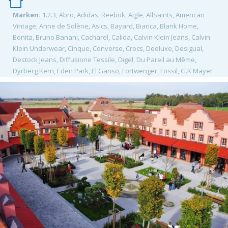
Marken:
1.2.3, Abro, Adidas, Reebok, Aigle, AllSaints, American
Vintage, Anne de Solène, Asics, Bayard, Bianca, Blank Home,
Bonita, Bruno Banani, Cacharel, Calida, Calvin Klein Jeans, Calvin
Klein Underwear, Cinque, Converse, Crocs, Deeluxe, Desigual,
Destock Jeans, Diffusione Tessile, Digel, Du Pareil au Même,
Dyrberg Kern, Eden Park, El Ganso, Fortwenger, Fossil, G.K Mayer
Shoes, Gaastra, Gant, Garcia, Geox, Gérard Darel, Guess, Haribo,
Heschung, Heyraud, Home & Cook, Ikks, Jack Wolfskin, Jerem, Josef
Seibel, Kaimug, Kaporal, Karl Marc John, Kid'store, Kiko, L'atelier
Des Créateurs, La Fiancée du Mekong, Lambert, Le Coq Sportif, Le
Creuset, Le Tanneur, Levi's, Lindt, Little Big Foot, Mango, Marc
O'Polo, Marvelis, McGregor, Mephisto, Mexx, Mey, Mise au Green,
Mizuno, Möve, Mustang, Nike, Pepe Jeans, Petit Bateau, Puma,
Quiksilver, Rich & Royal, Salamander, Salomon, Samsonite,
Segafredo Zanetti, Seidensticker, Sol'ere, Stefanel, Superdry, The
Body Shop, The Kooples, The North Face, Timberland, Tom Tailor,
Tommy Hilfiger, Tradition des Vosges, Trussardi, United colors of
Benetton, Villeroy & Boch, Volcom, Watch Station International,
Wellensteyn, WMF,