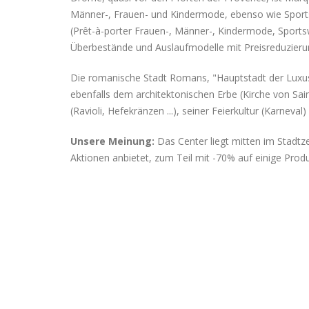
Männer-, Frauen- und Kindermode, ebenso wie Sport
(Prêt-à-porter Frauen-, Männer-, Kindermode, Sportsw
Überbestände und Auslaufmodelle mit Preisreduzier
Die romanische Stadt Romans, "Hauptstadt der Luxuss
ebenfalls dem architektonischen Erbe (Kirche von Sai
(Ravioli, Hefekränzen ...), seiner Feierkultur (Karneva
Unsere Meinung:
Das Center liegt mitten im Stadtz
Aktionen anbietet, zum Teil mit -70% auf einige Prod