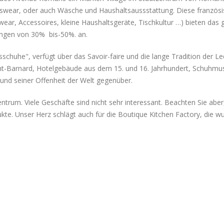
swear, oder auch Wäsche und Haushaltsaussstattung. Diese französ
ear, Accessoires, kleine Haushaltsgeräte, Tischkultur …) bieten das g
ungen von 30% bis-50%. an.
chuhe", verfügt über das Savoir-faire und die lange Tradition der L
nt-Barnard, Hotelgebäude aus dem 15. und 16. Jahrhundert, Schuhmuseu
l) und seiner Offenheit der Welt gegenüber.
entrum. Viele Geschäfte sind nicht sehr interessant. Beachten Sie abe
ukte. Unser Herz schlägt auch für die Boutique Kitchen Factory, die w