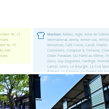
fahrt Nr. 13
Marken:
Adidas, Aigle, Anne de Solèn
omans
International, Arena, Armor Lux, Arth
rt Nr. 15 :
Bensimon, Café Coton, Caroll, Charles
dt) A49
Cotonniers, Comptoir & Terrasse, Cré
omans
Didier Parakian, Du Pareil au Même, Fos
Geox, Guy Degrenne, Hardrige, Home&C
Lancel, Levi's, Le Bourget, Le Coq Spor
Baleine, Le Tanneur, Le Temps des Cerise
Des Créateurs, Maje, Marèse, MCS, Moda
Olly Gan, Olympia, Pallio Store, Pepe J
Tam, Puma, Salamander, Sandro, Simo
Express, The Body Shop, The Lingerie 
Triumph,