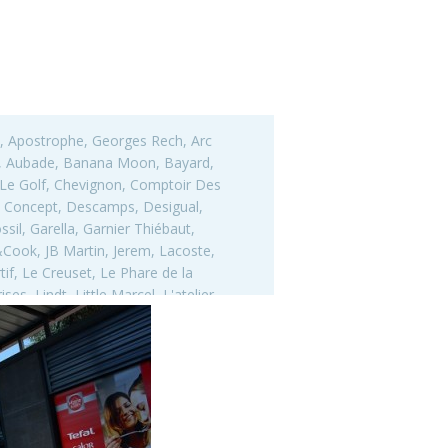
e, Apostrophe, Georges Rech, Arc
ur, Aubade, Banana Moon, Bayard,
 Le Golf, Chevignon, Comptoir Des
a Concept, Descamps, Desigual,
sil, Garella, Garnier Thiébaut,
ook, JB Martin, Jerem, Lacoste,
tif, Le Creuset, Le Phare de la
s, Lindt, Little Marcel, L'atelier
 vista, Napapijri, Nike, Noukie's,
eans, Petit Bateau, Princesse Tam-
ne Pérèle, Yves Delorme, Sud
Shop, Dim, Playtex, Wonderbra,