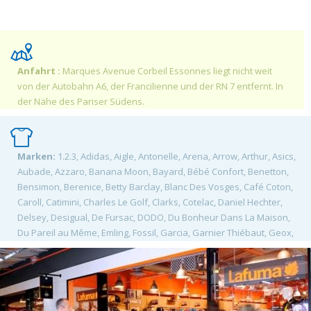
Anfahrt :
Marques Avenue Corbeil Essonnes liegt nicht weit
von der Autobahn A6, der Francilienne und der RN 7 entfernt. In
der Nähe des Pariser Südens.
Marken:
1.2.3, Adidas, Aigle, Antonelle, Arena, Arrow, Arthur, Asics,
Aubade, Azzaro, Banana Moon, Bayard, Bébé Confort, Benetton,
Bensimon, Berenice, Betty Barclay, Blanc Des Vosges, Café Coton,
Caroll, Catimini, Charles Le Golf, Clarks, Cotelac, Daniel Hechter,
Delsey, Desigual, De Fursac, DODO, Du Bonheur Dans La Maison,
Du Pareil au Même, Emling, Fossil, Garcia, Garnier Thiébaut, Geox,
Hardrige, Haribo, Heyraud, Home & Cook, Ikks, Izac, Jeff De Bruges,
Jerem, Kaporal, Karl Marc John, Kiko Milano, Kusmi Tea, Lafuma,
Levi's, Le Coq Sportif, Le Cotonnier, Le Creuset, Jacquard Français,
Le Phare de la Baleine, Le Tanneur, Le Temps des Cerises, Lindt,
L'Oreal, Mariner, Mât De Misaine, MCS, Mephisto, Moda vista, Nike,