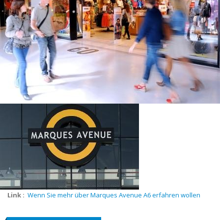
Nodus, Noël, babybotte, Odlo, Olympia, Oxbow, O'Neill, Pablo, Pallio
Store, Petit Bateau, Princesse Tam-Tam, Puma, Quiksilver, Saint
James, Salamander, Salomon, Seiko, Serge Blanco, Simone Pérèle,
Spontini, Tara Jarmon, Teddy Smith, The Body Shop, The Kooples,
The Lingerie Shop, Dim, Tom Tailor, Tradition des Vosges, Triumph,
Vans, Weill Stock, Yves Delorme, Zapa,
Link :
Wenn Sie mehr über Marques Avenue A6 erfahren wollen