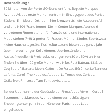
Beschreibung :
30 Minuten von der Porte d’Orléans entfernt, liegt die Marques
Avenue A6, das erste Markenzentrum im Einzugsgebiet des Pariser
Südens. Ein idealer Ort, denn hier kreuzen sich die Autobahn A6
und und N104 (Francilienne). Die im Center Marques Avenue 6
vertretenen Firmen stehen für französische und internationale
Mode stehen (Prêt-à-porter für Frauen, Männer, Kinder, Sportswear,
kleine Haushaltsgeräte, Tischkultur …) und bieten das ganze Jahr
über ihre vorherigen Kollektionen, Überbestände und
Auslaufmodelle mit Preisreduzierungen von 30 bis 50 % an. Hier
finden Sie über 120 große Marken wie Nike, Petit Bateau, IKKS, Le
Coq Sportif, Banana Moon, Catimini, De Fursac, Bérénice, Le Tanneur,
Lafuma, Caroll, The Kooples, Aubade, Le Temps des Cerises,
Quiksilver, Princesse Tam-Tam, Levi’s, etc. ...
Bei der Übernahme der Gebäude der Firma Art de Vivre in Corbeil
Essonnes hat Marques Avenue einem vernachlässigten
Shoppingcenter ganz in der Nähe von Paris neues Leben
eingehaucht.