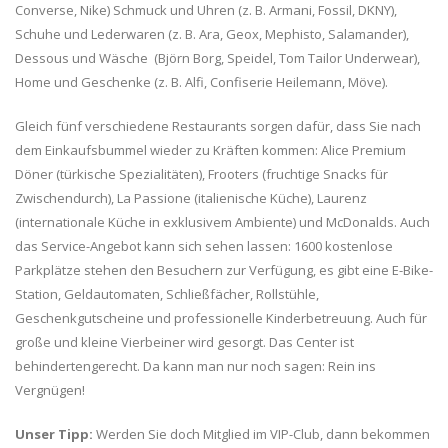
Converse, Nike) Schmuck und Uhren (z. B. Armani, Fossil, DKNY),
Schuhe und Lederwaren (z. B. Ara, Geox, Mephisto, Salamander),
Dessous und Wäsche (Björn Borg, Speidel, Tom Tailor Underwear),
Home und Geschenke (z. B. Alfi, Confiserie Heilemann, Möve).
Gleich fünf verschiedene Restaurants sorgen dafür, dass Sie nach
dem Einkaufsbummel wieder zu Kräften kommen: Alice Premium
Döner (türkische Spezialitäten), Frooters (fruchtige Snacks für
Zwischendurch), La Passione (italienische Küche), Laurenz
(internationale Küche in exklusivem Ambiente) und McDonalds. Auch
das Service-Angebot kann sich sehen lassen: 1600 kostenlose
Parkplätze stehen den Besuchern zur Verfügung, es gibt eine E-Bike-
Station, Geldautomaten, Schließfächer, Rollstühle,
Geschenkgutscheine und professionelle Kinderbetreuung. Auch für
große und kleine Vierbeiner wird gesorgt. Das Center ist
behindertengerecht. Da kann man nur noch sagen: Rein ins
Vergnügen!
Unser Tipp:
Werden Sie doch Mitglied im VIP-Club, dann bekommen