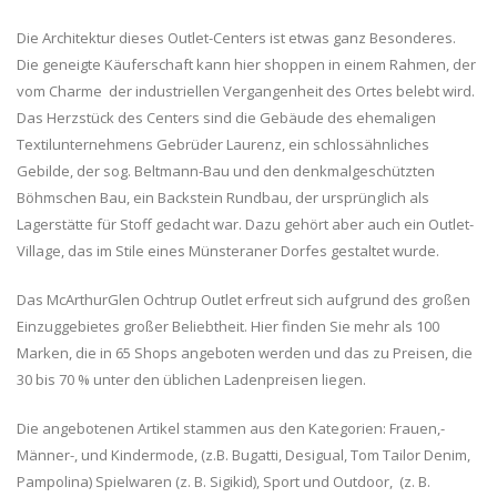
Die Architektur dieses Outlet-Centers ist etwas ganz Besonderes.
Die geneigte Käuferschaft kann hier shoppen in einem Rahmen, der
vom Charme der industriellen Vergangenheit des Ortes belebt wird.
Das Herzstück des Centers sind die Gebäude des ehemaligen
Textilunternehmens Gebrüder Laurenz, ein schlossähnliches
Gebilde, der sog. Beltmann-Bau und den denkmalgeschützten
Böhmschen Bau, ein Backstein Rundbau, der ursprünglich als
Lagerstätte für Stoff gedacht war. Dazu gehört aber auch ein Outlet-
Village, das im Stile eines Münsteraner Dorfes gestaltet wurde.
Das McArthurGlen Ochtrup Outlet erfreut sich aufgrund des großen
Einzuggebietes großer Beliebtheit. Hier finden Sie mehr als 100
Marken, die in 65 Shops angeboten werden und das zu Preisen, die
30 bis 70 % unter den üblichen Ladenpreisen liegen.
Die angebotenen Artikel stammen aus den Kategorien: Frauen,-
Männer-, und Kindermode, (z.B. Bugatti, Desigual, Tom Tailor Denim,
Pampolina) Spielwaren (z. B. Sigikid), Sport und Outdoor, (z. B.