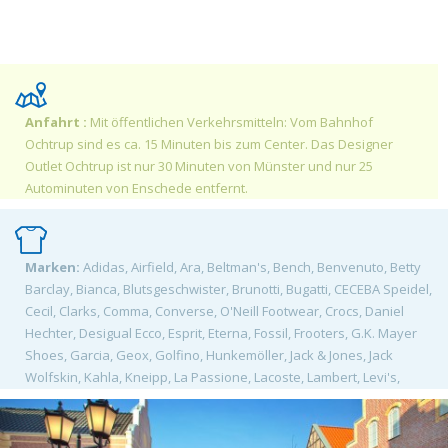
Anfahrt :
Mit öffentlichen Verkehrsmitteln: Vom Bahnhof
Ochtrup sind es ca. 15 Minuten bis zum Center. Das Designer
Outlet Ochtrup ist nur 30 Minuten von Münster und nur 25
Autominuten von Enschede entfernt.
Marken:
Adidas, Airfield, Ara, Beltman's, Bench, Benvenuto, Betty
Barclay, Bianca, Blutsgeschwister, Brunotti, Bugatti, CECEBA Speidel,
Cecil, Clarks, Comma, Converse, O'Neill Footwear, Crocs, Daniel
Hechter, Desigual Ecco, Esprit, Eterna, Fossil, Frooters, G.K. Mayer
Shoes, Garcia, Geox, Golfino, Hunkemöller, Jack & Jones, Jack
Wolfskin, Kahla, Kneipp, La Passione, Lacoste, Lambert, Levi's,
Dockers, Liebeskind, Lindt, Marc Aurel, Marc O'Polo, Mc Donald's,
Mephisto, Mexx, More & More, Möve, Mustang, Nike, Only, Pick Nick,
Pierre Cardin, Otto Kern, Puma, Quiksilver, Ravensburger, S&D,