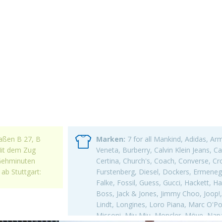
raßen B 27, B
Marken:
7 for all Mankind, Adidas, Ar
 Mit dem Zug
Veneta, Burberry, Calvin Klein Jeans, C
 Gehminuten
Certina, Church's, Coach, Converse, Cr
ab Stuttgart:
Furstenberg, Diesel, Dockers, Ermenegi
Falke, Fossil, Guess, Gucci, Hackett, 
Boss, Jack & Jones, Jimmy Choo, Joop!, K
Lindt, Longines, Loro Piana, Marc O'P
Missoni, Miu Miu, Moncler, Möve, Napap