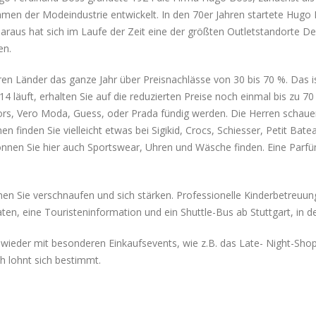
men der Modeindustrie entwickelt. In den 70er Jahren startete Hugo B
raus hat sich im Laufe der Zeit eine der größten Outletstandorte De
en.
en Länder das ganze Jahr über Preisnachlässe von 30 bis 70 %. Das is
 läuft, erhalten Sie auf die reduzierten Preise noch einmal bis zu 70
rs, Vero Moda, Guess, oder Prada fündig werden. Die Herren schauen 
n finden Sie vielleicht etwas bei Sigikid, Crocs, Schiesser, Petit Bate
önnen Sie hier auch Sportswear, Uhren und Wäsche finden. Eine Par
n Sie verschnaufen und sich stärken. Professionelle Kinderbetreuung 
en, eine Touristeninformation und ein Shuttle-Bus ab Stuttgart, in de
eder mit besonderen Einkaufsevents, wie z.B. das Late- Night-Shopp
h lohnt sich bestimmt.