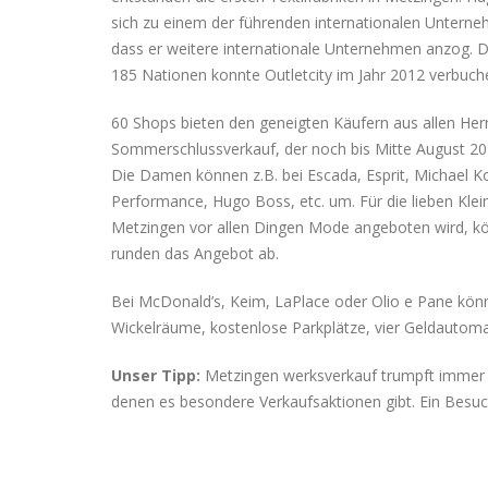
sich zu einem der führenden internationalen Unterneh
dass er weitere internationale Unternehmen anzog. Da
185 Nationen konnte Outletcity im Jahr 2012 verbuch
60 Shops bieten den geneigten Käufern aus allen Herr
Sommerschlussverkauf, der noch bis Mitte August 2014
Die Damen können z.B. bei Escada, Esprit, Michael Ko
Performance, Hugo Boss, etc. um. Für die lieben Kleine
Metzingen vor allen Dingen Mode angeboten wird, k
runden das Angebot ab.
Bei McDonald’s, Keim, LaPlace oder Olio e Pane könne
Wickelräume, kostenlose Parkplätze, vier Geldautomat
Unser Tipp:
Metzingen werksverkauf trumpft immer wi
denen es besondere Verkaufsaktionen gibt. Ein Besuc