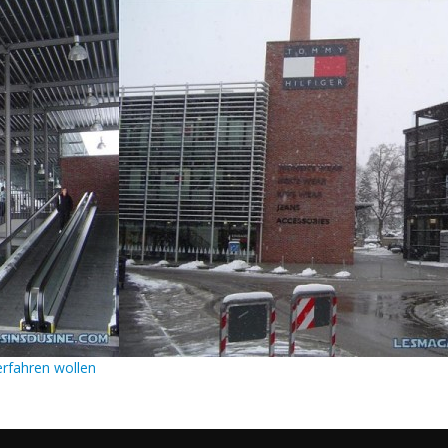
Polo Ralph Lauren, Porsche Design, Pr
Samsonite, Schiesser, Seidensticker, Sig
Superdry, Swarovski, Swatch, Tchibo P
Timberland, Tissot, Tod's, Tom Tailor,
Moda, Windsor, WMF, Zwilling,
rfahren wollen