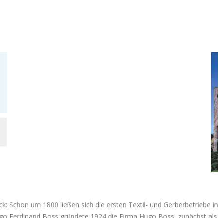
ck: Schon um 1800 ließen sich die ersten Textil- und Gerberbetriebe i
ugo Ferdinand Boss gründete 1924 die Firma Hugo Boss, zunächst als H