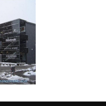
ada, Puma, Rado, Reebok, s.Oliver,
ikid, Strellson, Sunglass Hut,
rozente, The North Face,
 Tommy Hilfiger, Tory Burch, Vero