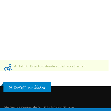
Anfahrt :
Eine Autostunde südlich von Bremen
In Kontakt zu bleiben
Die Outlet Center .de
Das FabrikVerkaüf Führen