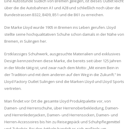
Eine Autostunde südlich von Bremen gelegen, ist dieses Outlet leicht
über die die Autobahnen A1 und A28 und schließlich noch über die
Bundestrassen B322, B439, B51 und die B61 zu erreichen.
Die Marke Lloyd wurde 1905 in Bremen ins Leben gerufen. Lloyd
stellte seine hochqualitativen Schuhe schon damals in der Nähe von
Bremen, in Sulingen her.
Erstklassiges Schuhwerk, ausgesuchte Materialien und exklusives
Design kennzeichnen diese Marke, die bereits seit über 125 Jahren
in der Mode tätig ist, und zwar nach dem Motto: „Mit einem Bein in
der Tradition und mit dem anderen auf den Weg in die Zukunft.“ Im
Lloyd Factory Outlet Sulingen sind die Marken Lloyd und Lloyd Sports
vertreten.
Man findet vor Ort die gesamte Lloyd Produktpalette vor, von
Damen- und Herrenschuhe, über Herrenoberbekleidung, Damen-
und Herrenlederjacken, Damen- und Herrensocken, Damen- und
Herren-Accessoires bis hin zu Reisegepäck und Schuhpflegemittel
und Zubehör. Bei den Artikeln handelt es sich großteils um